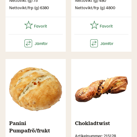
Nettovikt (g) 75
Nettovikt (g) 480
Nettovikt/frp (g) 6380
Nettovikt/frp (g) 4800
Panini
Chokladtwist
Pumpafrö/frukt
Artikelnummer: 215128