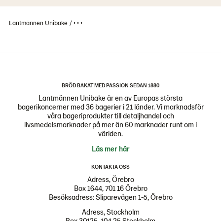
Lantmännen Unibake
• • •
BRÖD BAKAT MED PASSION SEDAN 1880
Lantmännen Unibake är en av Europas största
bagerikoncerner med 36 bagerier i 21 länder. Vi marknadsför
våra bageriprodukter till detaljhandel och
livsmedelsmarknader på mer än 60 marknader runt om i
världen.
Läs mer här
KONTAKTA OSS
Adress, Örebro
Box 1644, 701 16 Örebro
Besöksadress: Sliparevägen 1-5, Örebro
Adress, Stockholm
Box 30125, 104 25 Stockholm