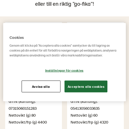
eller till en riktig ”go-fika”!
Cookies
Genom att klicka på "Acceptera alla cookies" samtycker du till lagring av
cookies på din enhet för att förbättra navigeringen på webbplatsen, analysera
webbplatsens användning och bistå i våra marknadsföringsinsatser.
Inställningar för cookies
Chokladtwist
Croissanter
Avvisa alla
Acceptera alla cookies
Artikelnummer: 215128
Artikelnummer: 18764001
GTIN (kartong):
GTIN (kartong):
07315060151283
05413056033635
Nettovikt (g) 80
Nettovikt (g) 60
Nettovikt/frp (g) 4400
Nettovikt/frp (g) 4320