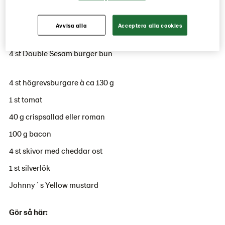
Avvisa alla
Acceptera alla cookies
4 portioner
4 st Double Sesam burger bun
4 st högrevsburgare à ca 130 g
1 st tomat
40 g crispsallad eller roman
100 g bacon
4 st skivor med cheddar ost
1 st silverlök
Johnny´s Yellow mustard
Gör så här: