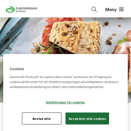
Meny
Cookies
Genom att klicka på "Acceptera alla cookies" samtycker du till lagring av
cookies på din enhet för att förbättra navigeringen på webbplatsen, analysera
webbplatsens användning och bistå i våra marknadsföringsinsatser.
Lantmännen Unibake
• • •
TREND #1: Transparens
Inställningar för cookies
Att lyfta fram fullkorn, hög proteinhalt, färska
Avvisa alla
Acceptera alla cookies
grönsaker, gluten, laktos och lokala råvaror är