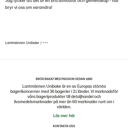
Jag tycker att det är en bra atmosfär och gemenskap - här
bryr vi oss om varandra!
Lantmännen Unibake
• • •
BRÖD BAKAT MED PASSION SEDAN 1880
Lantmännen Unibake är en av Europas största
bagerikoncerner med 36 bagerier i 21 länder. Vi marknadsför
våra bageriprodukter till detaljhandel och
livsmedelsmarknader på mer än 60 marknader runt om i
världen.
Läs mer här
KONTAKTA OSS