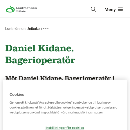
Meny
Lantmännen Unibake
• • •
Daniel Kidane,
Bagerioperatör
Möt Daniel Kidane, Bagerioperatör i
Örebrobageriet.
Cookies
Hur länge har du varit anställd?
Genom att klicka på "Acceptera alla cookies" samtycker du till lagring av
cookies på din enhet för att förbättra navigeringen på webbplatsen, analysera
Jag har varit anställ i 28 år.
webbplatsens användning och bistå i våra marknadsföringsinsatser.
Hur skulle du beskriva vårt företag?
Inställningar för cookies