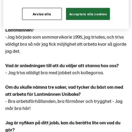
Bra arbetsgivare med bra människor och med en fin
gemenskap och atmosfär.
Avvisa alla
Acceptera alla cookies
Vad var det som gjorde att du valde att arbeta för
Lantmännen?
-Jag började som sommarvikarie 1995, jag trivdes, och trivs
väldigt bra så när jag fick möjlighet att arbeta kvar så gjorde
jag det.
Vad är anledningen till att du väljer att stanna hos oss?
- Jag trivs väldigt bra med jobbet och kollegorna.
Om du skulle nämna tre saker, vad tycker du bäst om med
att arbeta för Lantmännen Unibake?
- Bra arbetsförhållanden, bra förmåner och trygghet - Jag
mår bra här!
Jag är nyfiken på ditt jobb, kan du berätta lite om vad du
gör?