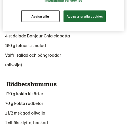
Inställningar för cookies
4 portioner
Avvisa alla
Acceptera alla cookies
4 portioner
4 st delade Bonjour Chia ciabatta
150 g fetaost, smulad
Valfri sallad och böngroddar
(olivolja)
Rödbetshummus
120 g kokta kikärter
70 g kokta rödbetor
1 !/2 msk god olivolja
1 vitlöksklyfta, hackad