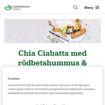
Meny
Chia Ciabatta med
rödbetshummus &
böngroddar
Cookies
Rödbetshummus, böngroddar, solroskärnor och
Genom att klicka på "Acceptera alla cookies" samtycker du till lagring av
cookies på din enhet för att förbättra navigeringen på webbplatsen, analysera
fetaost | Bonjour | Lantmännen Unibake
webbplatsens användning och bistå i våra marknadsföringsinsatser.