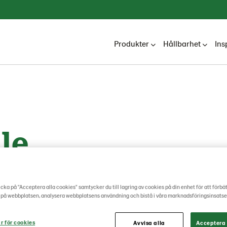
Produkter
Hållbarhet
Ins
le
cka på "Acceptera alla cookies" samtycker du till lagring av cookies på din enhet för att förbä
 på webbplatsen, analysera webbplatsens användning och bistå i våra marknadsföringsinsatse
r för cookies
Avvisa alla
Acceptera 