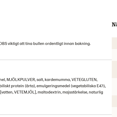
N
BS viktigt att tina bullen ordentligt innan bakning.
 kanel, MJÖLKPULVER, salt, kardemumma, VETEGLUTEN,
iliskt protein (ärta), emulgeringsmedel (vegetabiliska E471,
 [vatten, VETEMJÖL], maltodextrin, majsstärkelse, naturlig