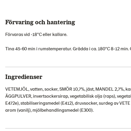
Förvaring och hantering
Förvaras vid -18°C eller kallare.
Tina 45-60 min i rumstemperatur. Grädda i ca. 180°C 8-12 min. O
Ingredienser
VETEMJÖL, vatten, socker, SMÖR 10,7%, jäst, MANDEL 2,7%,
ÄGGPULVER, invertsockersirap, vegetabilisk olja (raps), vegetab
E472e), stabiliseringsmedel (E412), druvsocker, surdeg av VETE
arom (vanilj), mjölbehandlingsmedel (E300).