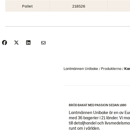
Pallet
218526
Lantmännen Unibake
Produkterna
Kan
BRÖD BAKAT MED PASSION SEDAN 1880
Lantmännen Unibake är en av Eur
med 36 bagerier i 21 länder. Vi m
till detaljhandel och livsmedels
runt om i världen.