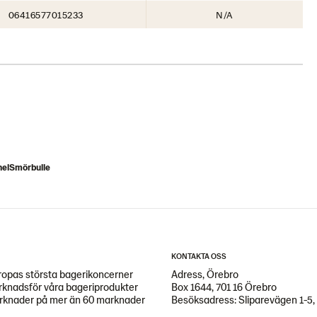
06416577015233
N/A
elSmörbulle
KONTAKTA OSS
opas största bagerikoncerner
Adress, Örebro
arknadsför våra bageriprodukter
Box 1644, 701 16 Örebro
marknader på mer än 60 marknader
Besöksadress: Sliparevägen 1-5,