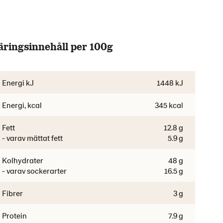
äringsinnehåll per 100g
Energi kJ
1448 kJ
Energi, kcal
345 kcal
Fett
12.8 g
- varav mättat fett
5.9 g
Kolhydrater
48 g
- varav sockerarter
16.5 g
Fibrer
3 g
Protein
7.9 g