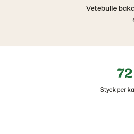
Vetebulle bak
72
Styck per k