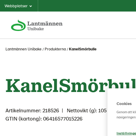
Webbplatser
Lantmännen Unibake
Produkterna
KanelSmörbulle
KanelSmörbul
Cookies
Artikelnummer: 218526
Nettovikt (g): 105
Genom att kli
GTIN (kartong): 06416577015226
navigeringen
Inställninga