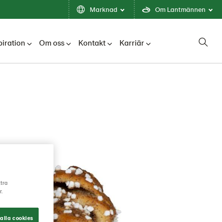
Marknad
Om Lantmännen
piration
Om oss
Kontakt
Karriär
ttra
r.
alla cookies