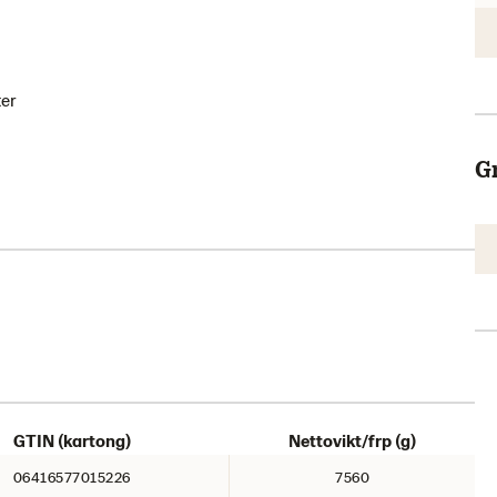
ter
G
GTIN (kartong)
Nettovikt/frp (g)
06416577015226
7560