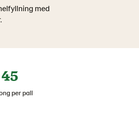
elfyllning med
.
45
ong per pall