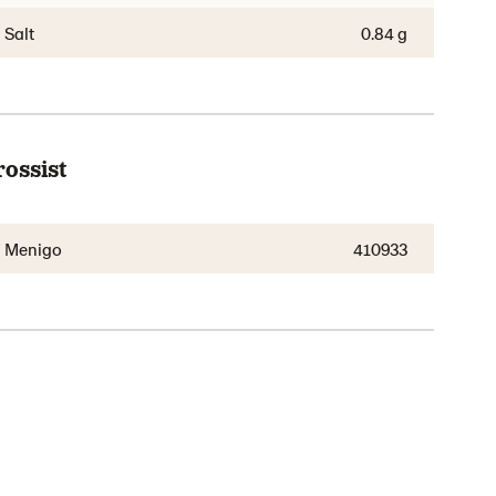
Salt
0.84 g
rossist
Menigo
410933