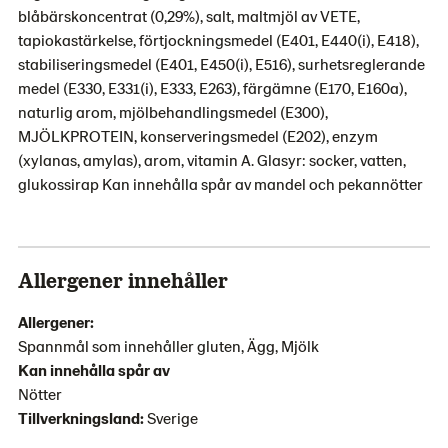
blåbärskoncentrat (0,29%), salt, maltmjöl av VETE,
tapiokastärkelse, förtjockningsmedel (E401, E440(i), E418),
stabiliseringsmedel (E401, E450(i), E516), surhetsreglerande
medel (E330, E331(i), E333, E263), färgämne (E170, E160a),
naturlig arom, mjölbehandlingsmedel (E300),
MJÖLKPROTEIN, konserveringsmedel (E202), enzym
(xylanas, amylas), arom, vitamin A. Glasyr: socker, vatten,
glukossirap Kan innehålla spår av mandel och pekannötter
Allergener innehåller
Allergener:
Spannmål som innehåller gluten, Ägg, Mjölk
Kan innehålla spår av
Nötter
Tillverkningsland:
Sverige