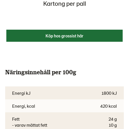
Kartong per pall
Köp hos grossist här
Näringsinnehåll per 100g
Energi kJ
1800 kJ
Energi, kcal
420 kcal
Fett
24 g
- varav mättat fett
10 g