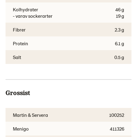
Kolhydrater
46 g
- varav sockerarter
19 g
Fibrer
2.3 g
Protein
6.1 g
Salt
0.5 g
Grossist
Martin & Servera
100252
Menigo
411326