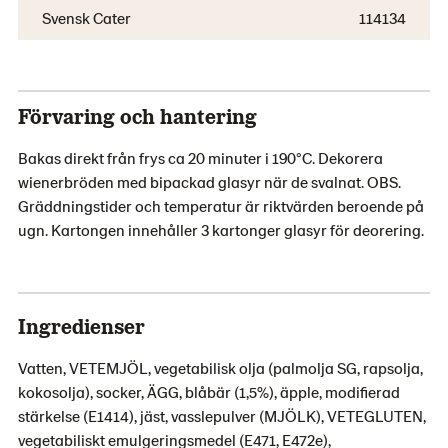
Svensk Cater
114134
Förvaring och hantering
Bakas direkt från frys ca 20 minuter i 190°C. Dekorera
wienerbröden med bipackad glasyr när de svalnat. OBS.
Gräddningstider och temperatur är riktvärden beroende på
ugn. Kartongen innehåller 3 kartonger glasyr för deorering.
Ingredienser
Vatten, VETEMJÖL, vegetabilisk olja (palmolja SG, rapsolja,
kokosolja), socker, ÄGG, blåbär (1,5%), äpple, modifierad
stärkelse (E1414), jäst, vasslepulver (MJÖLK), VETEGLUTEN,
vegetabiliskt emulgeringsmedel (E471, E472e),