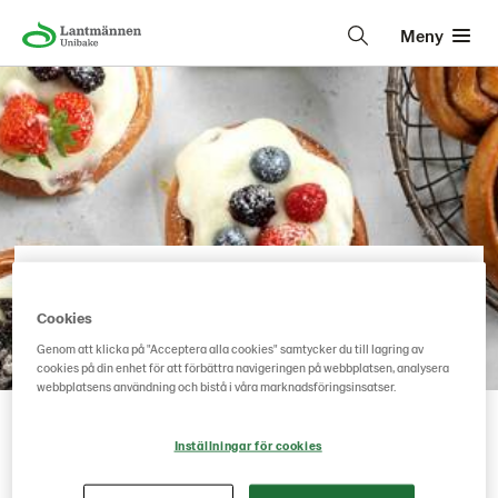
Meny
Lantmännen Unibake
• • •
Cookies
Produktkatalog med
Genom att klicka på "Acceptera alla cookies" samtycker du till lagring av
dina favoriter
cookies på din enhet för att förbättra navigeringen på webbplatsen, analysera
webbplatsens användning och bistå i våra marknadsföringsinsatser.
Fyll i formuläret och få produktinformation via e-
Inställningar för cookies
post.