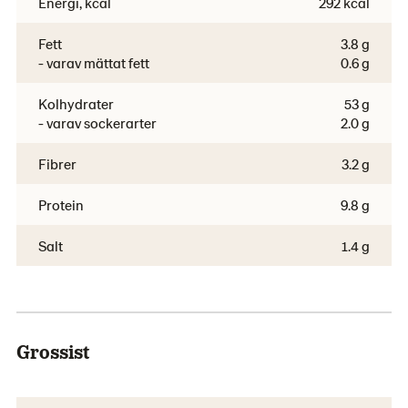
Energi, kcal
292 kcal
Fett
3.8 g
- varav mättat fett
0.6 g
Kolhydrater
53 g
- varav sockerarter
2.0 g
Fibrer
3.2 g
Protein
9.8 g
Salt
1.4 g
Grossist