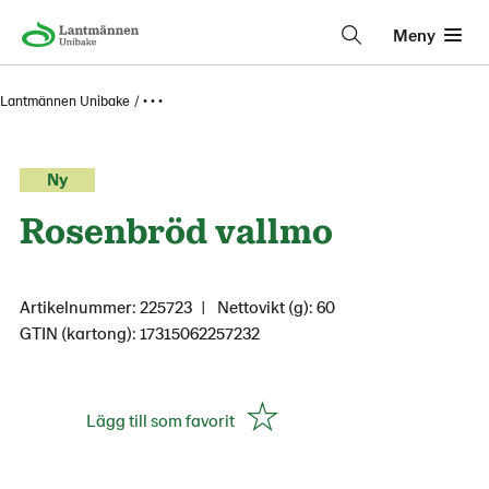
Meny
Lantmännen Unibake
• • •
Ny
Rosenbröd vallmo
Artikelnummer: 225723
Nettovikt (g): 60
GTIN (kartong): 17315062257232
Lägg till som favorit