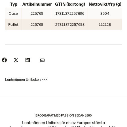
Typ
Artikelnummer
GTIN (kartong)
Nettovikt/frp (g)
Case
225769
17311372257696
3504
Pallet
225769
27311372257693
112128
Lantmännen Unibake
• • •
BRÖD BAKAT MED PASSION SEDAN 1880
Lantmännen Unibake är en av Europas största