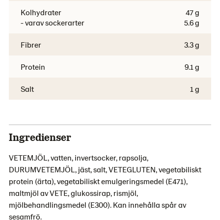
Kolhydrater
47 g
- varav sockerarter
5.6 g
Fibrer
3.3 g
Protein
9.1 g
Salt
1 g
Ingredienser
VETEMJÖL, vatten, invertsocker, rapsolja,
DURUMVETEMJÖL, jäst, salt, VETEGLUTEN, vegetabiliskt
protein (ärta), vegetabiliskt emulgeringsmedel (E471),
maltmjöl av VETE, glukossirap, rismjöl,
mjölbehandlingsmedel (E300). Kan innehålla spår av
sesamfrö.