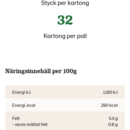
Styck per kartong
32
Kartong per pall
Näringsinnehåll per 100g
Energi kJ
1180 kJ
Energi, kcal
280 kcal
Fett
5.5 g
- varav mättat fett
0.8 g