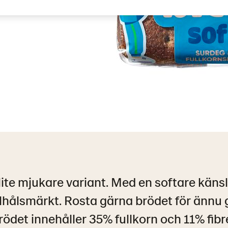
 lite mjukare variant. Med en softare käns
hålsmärkt. Rosta gärna brödet för ännu
rödet innehåller 35% fullkorn och 11% fibre