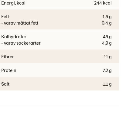
Energi, kcal
244 kcal
Fett
1.5 g
- varav mättat fett
0.4 g
Kolhydrater
45 g
- varav sockerarter
4.9 g
Fibrer
11 g
Protein
7.2 g
Salt
1.1 g