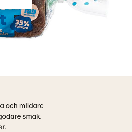
la och mildare
 godare smak.
r.