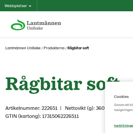
Webbplatser
Lantmännen Unibake
Produkterna
Rågbitar soft
Rågbitar soft
Cookies
Genom att kli
Artikelnummer: 222651
Nettovikt (g): 360
navigeringen
GTIN (kartong): 17315062226511
Inställninga