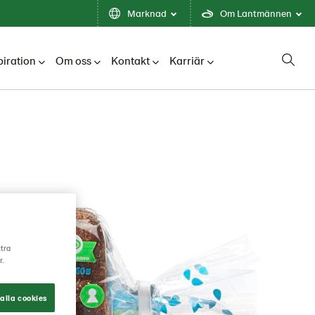
Marknad
Om Lantmännen
piration
Om oss
Kontakt
Karriär
ttra
r.
alla cookies