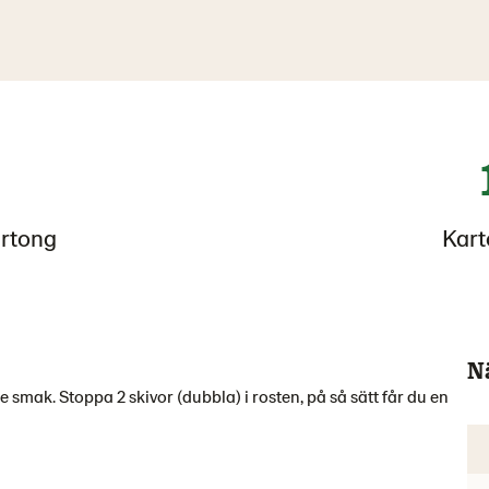
artong
Kart
N
e smak. Stoppa 2 skivor (dubbla) i rosten, på så sätt får du en