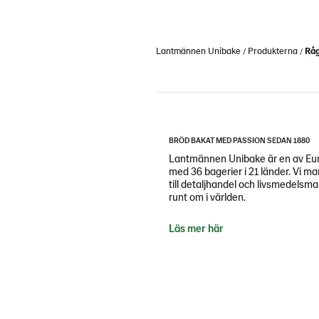
Lantmännen Unibake
Produkterna
Råg
BRÖD BAKAT MED PASSION SEDAN 1880
Lantmännen Unibake är en av Eur
med 36 bagerier i 21 länder. Vi m
till detaljhandel och livsmedels
runt om i världen.
Läs mer här