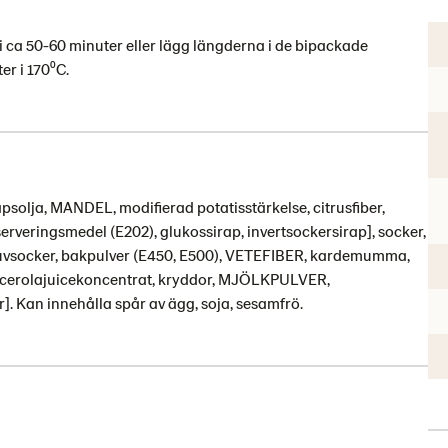
 ca 50-60 minuter eller lägg längderna i de bipackade
r i 170⁰C.
olja, MANDEL, modifierad potatisstärkelse, citrusfiber,
rveringsmedel (E202), glukossirap, invertsockersirap], socker,
 druvsocker, bakpulver (E450, E500), VETEFIBER, kardemumma,
, acerolajuicekoncentrat, kryddor, MJÖLKPULVER,
. Kan innehålla spår av ägg, soja, sesamfrö.