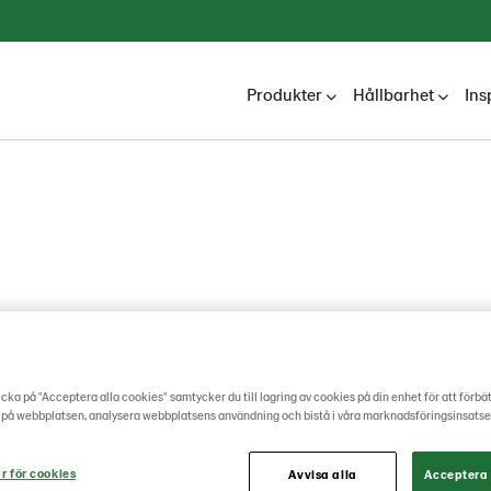
Produkter
Hållbarhet
Ins
llnin
cka på "Acceptera alla cookies" samtycker du till lagring av cookies på din enhet för att förbä
 på webbplatsen, analysera webbplatsens användning och bistå i våra marknadsföringsinsatse
r för cookies
Avvisa alla
Acceptera 