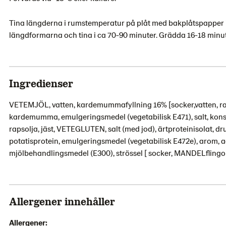
Tina längderna i rumstemperatur på plåt med bakplåtspapper i
längdformarna och tina i ca 70-90 minuter. Grädda 16-18 minute
Ingredienser
VETEMJÖL, vatten, kardemummafyllning 16% [socker,vatten, raps
kardemumma, emulgeringsmedel (vegetabilisk E471), salt, konse
rapsolja, jäst, VETEGLUTEN, salt (med jod), ärtproteinisolat,
potatisprotein, emulgeringsmedel (vegetabilisk E472e), arom
mjölbehandlingsmedel (E300), strössel [ socker, MANDELflingor]
Allergener innehåller
Allergener: