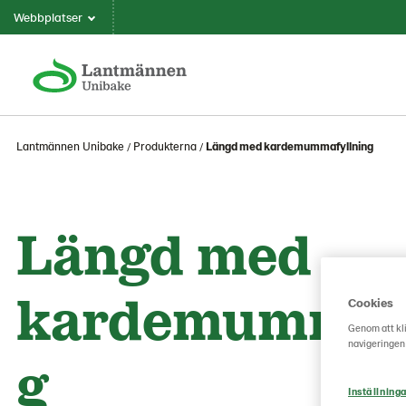
Webbplatser
Lantmännen Unibake
Produkterna
Längd med kardemummafyllning
Längd med
kardemummafy
Cookies
Genom att kli
navigeringen
g
Inställninga