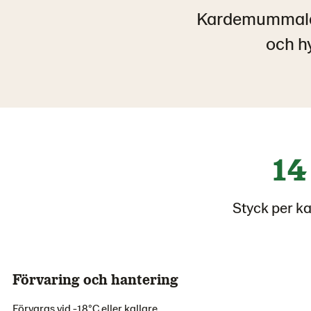
Kardemummalä
och h
14
Styck per k
Förvaring och hantering
Förvaras vid -18°C eller kallare.