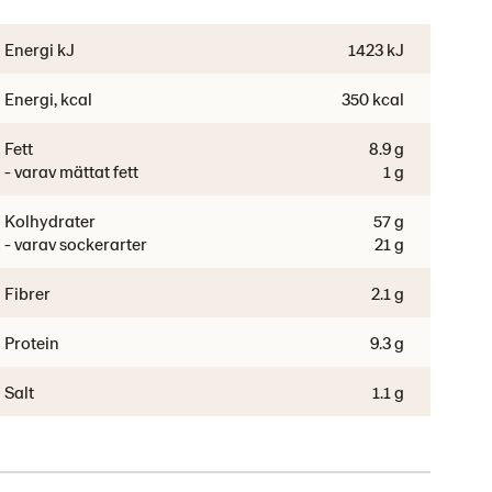
Energi kJ
1423 kJ
Energi, kcal
350 kcal
Fett
8.9 g
- varav mättat fett
1 g
Kolhydrater
57 g
- varav sockerarter
21 g
Fibrer
2.1 g
Protein
9.3 g
Salt
1.1 g