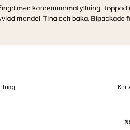
ngd med kardemummafyllning. Toppad m
yvlad mandel. Tina och baka. Bipackade f
artong
Kart
N