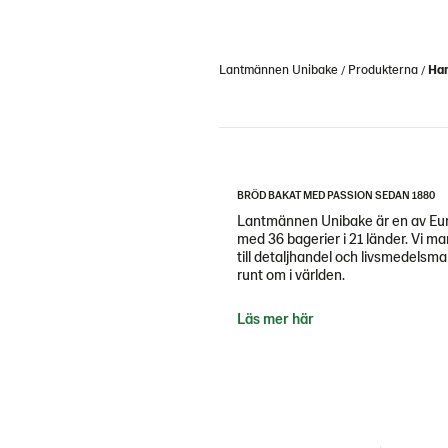
Lantmännen Unibake
Produkterna
Ha
BRÖD BAKAT MED PASSION SEDAN 1880
Lantmännen Unibake är en av Eur
med 36 bagerier i 21 länder. Vi m
till detaljhandel och livsmedels
runt om i världen.
Läs mer här