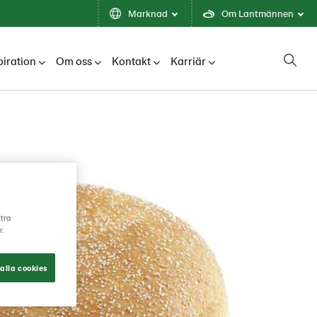
Marknad
Om Lantmännen
piration
Om oss
Kontakt
Karriär
ttra
r.
alla cookies