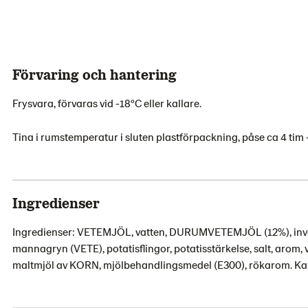
Förvaring och hantering
Frysvara, förvaras vid -18ºC eller kallare.
Tina i rumstemperatur i sluten plastförpackning, påse ca 4 tim -
Ingredienser
Ingredienser: VETEMJÖL, vatten, DURUMVETEMJÖL (12%), invert
mannagryn (VETE), potatisflingor, potatisstärkelse, salt, arom,
maltmjöl av KORN, mjölbehandlingsmedel (E300), rökarom. Kan 