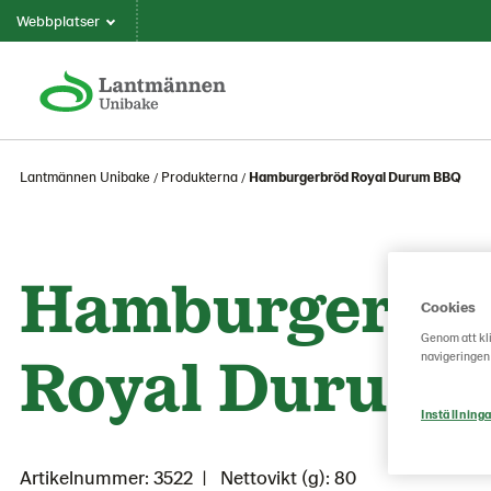
Webbplatser
Lantmännen Unibake
Produkterna
Hamburgerbröd Royal Durum BBQ
Hamburgerbr
Cookies
Genom att kli
Royal Durum
navigeringen
Inställninga
Artikelnummer: 3522
Nettovikt (g): 80