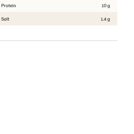
Protein
10 g
Salt
1.4 g