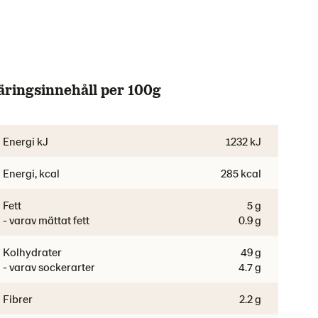
äringsinnehåll per 100g
Energi kJ
1232 kJ
Energi, kcal
285 kcal
Fett
5 g
- varav mättat fett
0.9 g
Kolhydrater
49 g
- varav sockerarter
4.7 g
Fibrer
2.2 g