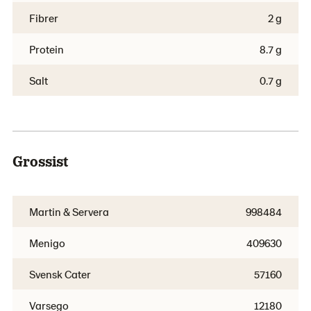
Fibrer
2 g
Protein
8.7 g
Salt
0.7 g
Grossist
Martin & Servera
998484
Menigo
409630
Svensk Cater
57160
Varsego
12180