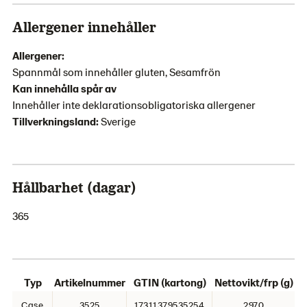
Allergener innehåller
Allergener:
Spannmål som innehåller gluten, Sesamfrön
Kan innehålla spår av
Innehåller inte deklarationsobligatoriska allergener
Tillverkningsland:
Sverige
Hållbarhet (dagar)
365
Typ
Artikelnummer
GTIN (kartong)
Nettovikt/frp (g)
Case
3525
17311379535254
2970