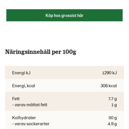
Köp hos grossist här
Näringsinnehåll per 100g
Energi kJ
1290 kJ
Energi, kcal
306 kcal
Fett
7.7 g
- varav mättat fett
1 g
Kolhydrater
50 g
- varav sockerarter
4.9 g