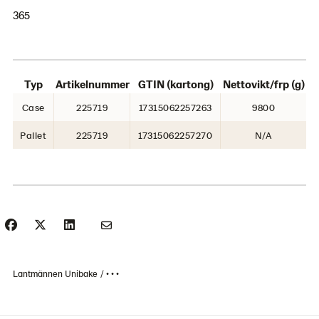
365
Typ
Artikelnummer
GTIN (kartong)
Nettovikt/frp (g)
Case
225719
17315062257263
9800
Pallet
225719
17315062257270
N/A
Lantmännen Unibake
• • •