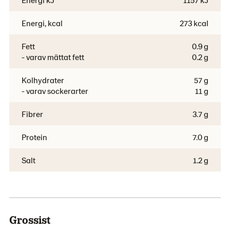
Energi, kcal
273 kcal
Fett
0.9 g
- varav mättat fett
0.2 g
Kolhydrater
57 g
- varav sockerarter
11 g
Fibrer
3.7 g
Protein
7.0 g
Salt
1.2 g
Grossist