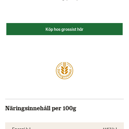
Köp hos grossist här
Näringsinnehåll per 100g
Energi kJ
1157 kJ