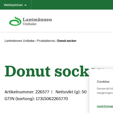
Webbplatser
Lantmännen Unibake
Produkterna
Donut socker
Donut socker
Cookies
Genom att kli
Artikelnummer: 226577
Nettovikt (g): 50
navigeringen
GTIN (kartong): 17315062265770
Inställninga