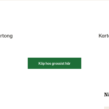
artong
Kart
Köp hos grossist här
N