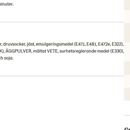
inuter.
r, druvsocker, jäst, emulgeringsmedel (E471, E481, E472e, E322),
K), ÄGGPULVER, mältat VETE, surhetsreglerande medel (E330),
h soja.
G