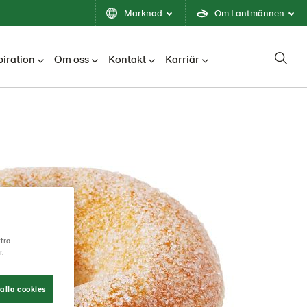
Marknad
Om Lantmännen
piration
Om oss
Kontakt
Karriär
ttra
r.
alla cookies