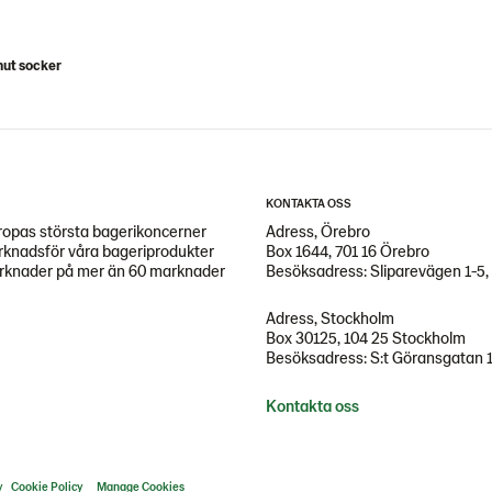
ut socker
KONTAKTA OSS
opas största bagerikoncerner
Adress, Örebro
arknadsför våra bageriprodukter
Box 1644, 701 16 Örebro
marknader på mer än 60 marknader
Besöksadress: Sliparevägen 1-5,
Adress, Stockholm
Box 30125, 104 25 Stockholm
Besöksadress: S:t Göransgatan 
Kontakta oss
y
Cookie Policy
Manage Cookies