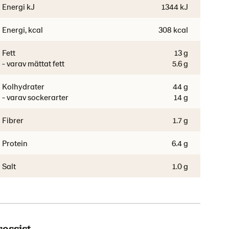
Energi kJ
1344 kJ
Energi, kcal
308 kcal
Fett
13 g
- varav mättat fett
5.6 g
Kolhydrater
44 g
- varav sockerarter
14 g
Fibrer
1.7 g
Protein
6.4 g
Salt
1.0 g
rossist