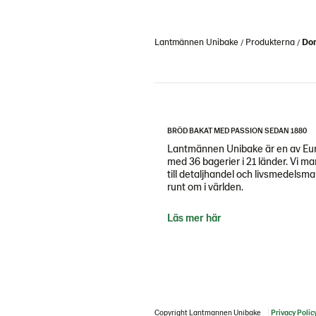
Lantmännen Unibake
Produkterna
Don
BRÖD BAKAT MED PASSION SEDAN 1880
Lantmännen Unibake är en av Eur
med 36 bagerier i 21 länder. Vi m
till detaljhandel och livsmedels
runt om i världen.
Läs mer här
Copyright Lantmannen Unibake
Privacy Polic