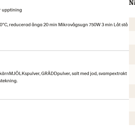
N
er upptining
150°C, reducerad ånga 20 min Mikrovågsugn 750W 3 min Låt stå
 kärnMJÖLKspulver, GRÄDDpulver, salt med jod, svampextrakt
stekning.