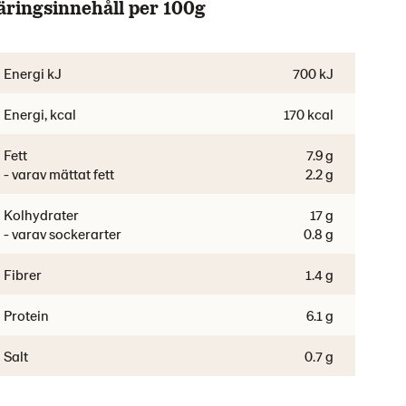
äringsinnehåll per 100g
Energi kJ
700 kJ
Energi, kcal
170 kcal
Fett
7.9 g
- varav mättat fett
2.2 g
Kolhydrater
17 g
- varav sockerarter
0.8 g
Fibrer
1.4 g
Protein
6.1 g
Salt
0.7 g