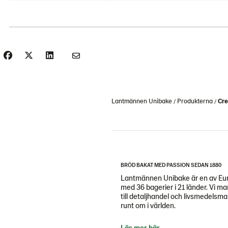
Lantmännen Unibake
Produkterna
Cre
BRÖD BAKAT MED PASSION SEDAN 1880
Lantmännen Unibake är en av Eur
med 36 bagerier i 21 länder. Vi m
till detaljhandel och livsmedels
runt om i världen.
Läs mer här