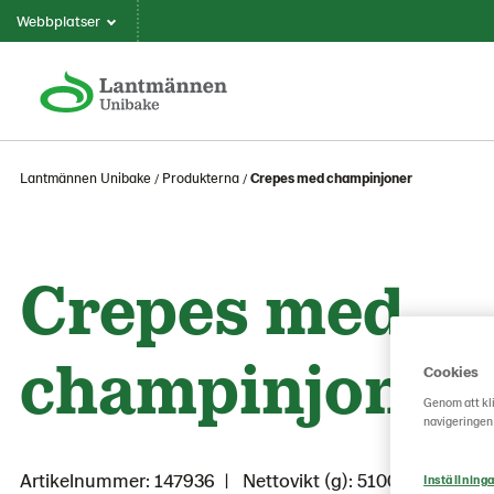
Webbplatser
Lantmännen Unibake
Produkterna
Crepes med champinjoner
Crepes med
champinjoner
Cookies
Genom att kli
navigeringen
Artikelnummer: 147936
Nettovikt (g): 5100
Inställninga