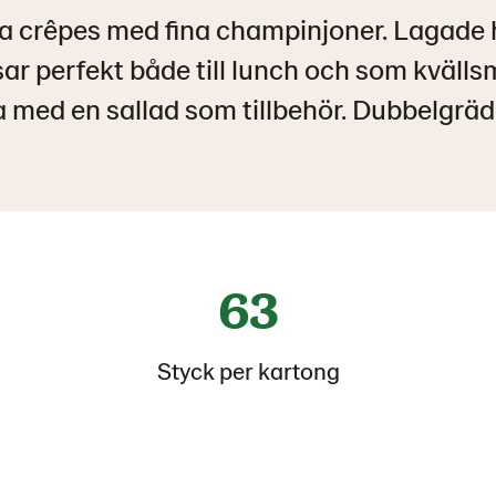
da crêpes med fina champinjoner. Lagad
ar perfekt både till lunch och som kvälls
 med en sallad som tillbehör. Dubbelgrä
63
Styck per kartong