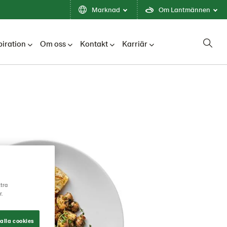
Marknad
Om Lantmännen
piration
Om oss
Kontakt
Karriär
ttra
r.
alla cookies