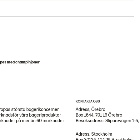
pes med champinjoner
KONTAKTA OSS
opas största bagerikoncerner
Adress, Örebro
arknadsför våra bageriprodukter
Box 1644, 701 16 Örebro
marknader på mer än 60 marknader
Besöksadress: Sliparevägen 1-5,
Adress, Stockholm
Box 30125, 104 25 Stockholm