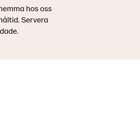
e hemma hos oss
måltid. Servera
ddade.