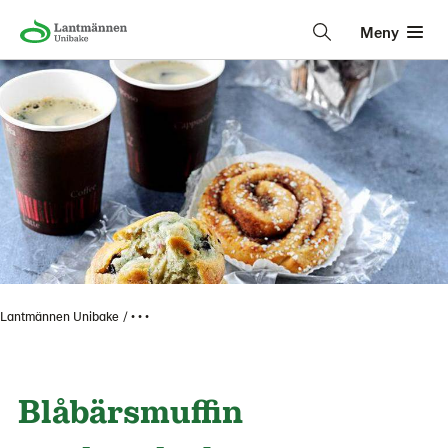
Meny
Lantmännen Unibake
• • •
Blåbärsmuffin