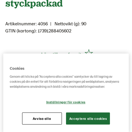
styckpackad
Artikelnummer: 4056
Nettovikt (g): 90
GTIN (kartong): 17391288405602
Lägg till som favorit
Cookies
Genom att klicka på "Acceptera alla cookies" samtycker du till lagring av
Köp hos grossist här
cookies på din enhet för att förbättra navigeringen på webbplatsen, analysera
webbplatsens användning och bistå i våra marknadsföringsinsatser.
Inställningar för cookies
Avvisa alla
Acceptera alla cookies