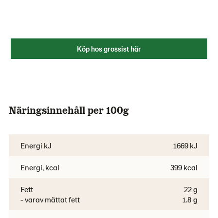
Köp hos grossist här
Näringsinnehåll per 100g
Energi kJ
1669 kJ
Energi, kcal
399 kcal
Fett
22 g
- varav mättat fett
1.8 g