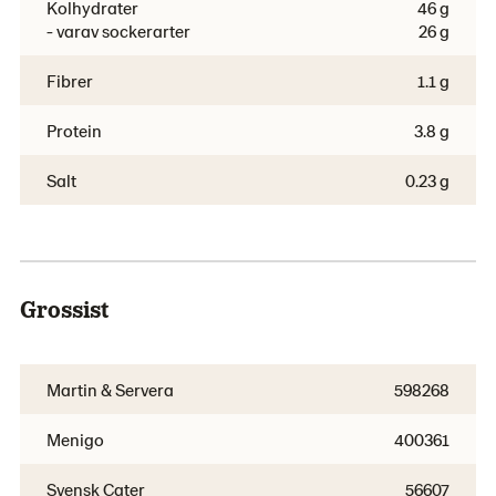
Kolhydrater
46 g
- varav sockerarter
26 g
Fibrer
1.1 g
Protein
3.8 g
Salt
0.23 g
Grossist
Martin & Servera
598268
Menigo
400361
Svensk Cater
56607