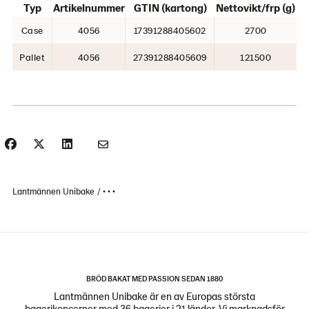
Typ
Artikelnummer
GTIN (kartong)
Nettovikt/frp (g)
Case
4056
17391288405602
2700
Pallet
4056
27391288405609
121500
Lantmännen Unibake
• • •
BRÖD BAKAT MED PASSION SEDAN 1880
Lantmännen Unibake är en av Europas största
bagerikoncerner med 36 bagerier i 21 länder. Vi marknadsför