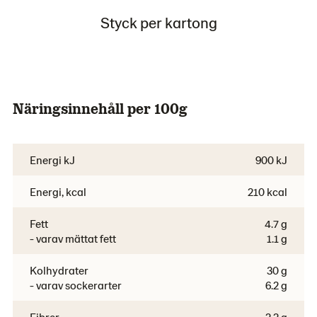
Styck per kartong
Näringsinnehåll per 100g
Energi kJ
900 kJ
Energi, kcal
210 kcal
Fett
4.7 g
- varav mättat fett
1.1 g
Kolhydrater
30 g
- varav sockerarter
6.2 g
Fibrer
2.2 g