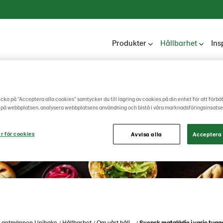
Produkter
Hållbarhet
Ins
cka på "Acceptera alla cookies" samtycker du till lagring av cookies på din enhet för att förbä
 på webbplatsen, analysera webbplatsens användning och bistå i våra marknadsföringsinsatse
r för cookies
Avvisa alla
Acceptera 
Lantmännen Unibake
Hållbarhet
Om vårt håll...
Svensk matglädje i varje tugg