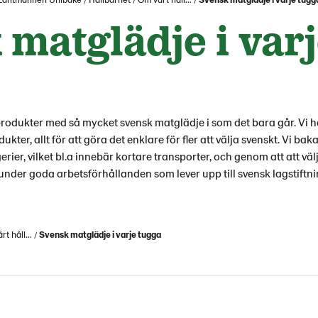
matglädje i var
produkter med så mycket svensk matglädje i som det bara går. Vi 
ter, allt för att göra det enklare för fler att välja svenskt. Vi ba
rier, vilket bl.a innebär kortare transporter, och genom att att vä
under goda arbetsförhållanden som lever upp till svensk lagstiftn
t håll...
Svensk matglädje i varje tugga