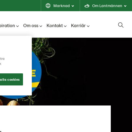
Marknad
Om Lantmännen
piration
Om oss
Kontakt
Karriär
ttra
r.
alla cookies
a