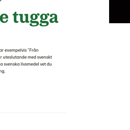
je tugga
har exempelvis ”Från
kar uteslutande med svenskt
lja svenska livsmedel vet du
ing.